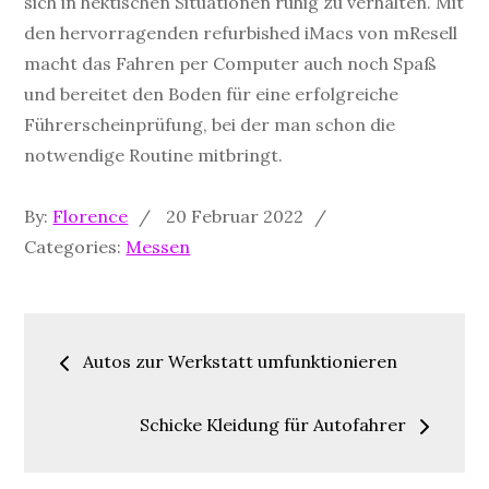
sich in hektischen Situationen ruhig zu verhalten. Mit
den hervorragenden refurbished iMacs von mResell
macht das Fahren per Computer auch noch Spaß
und bereitet den Boden für eine erfolgreiche
Führerscheinprüfung, bei der man schon die
notwendige Routine mitbringt.
Posted
By:
Florence
20 Februar 2022
on
Categories:
Messen
Beitragsnavigation
Autos zur Werkstatt umfunktionieren
Schicke Kleidung für Autofahrer