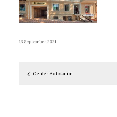
Posted
13 September 2021
on
Beitragsnavigatio
Genfer Autosalon