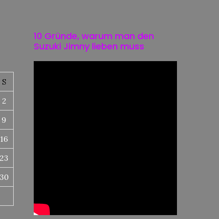
10 Gründe, warum man den
Suzuki Jimny lieben muss
S
2
9
16
23
30