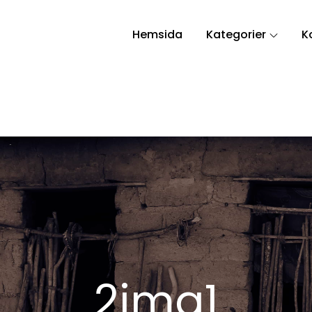
Hemsida
Kategorier
K
2img1